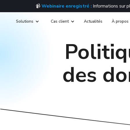
📹
Webinaire enregistré :
Informations sur 
Solutions
Cas client
Actualités
À propos
Politiq
des do