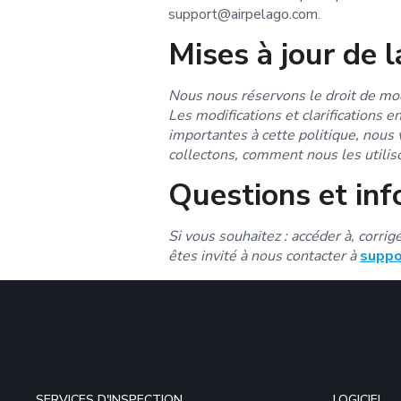
support@airpelago.com.
Mises à jour de l
Nous nous réservons le droit de mod
Les modifications et clarifications 
importantes à cette politique, nous 
collectons, comment nous les utiliso
Questions et inf
Si vous souhaitez : accéder à, corri
êtes invité à nous contacter à
suppo
SERVICES D'INSPECTION
LOGICIEL