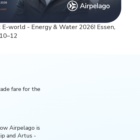
t E-world - Energy & Water 2026! Essen,
 10–12
rade fare for the
how Airpelago is
ip and Artus -