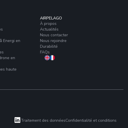
AIRPELAGO
À propos
es
Actualités
Nous contacter
å Energi en
Nous rejoindre
Durabilité
es
FAQs
 drone en
ques haute
Traitement des données
Confidentialité et conditions