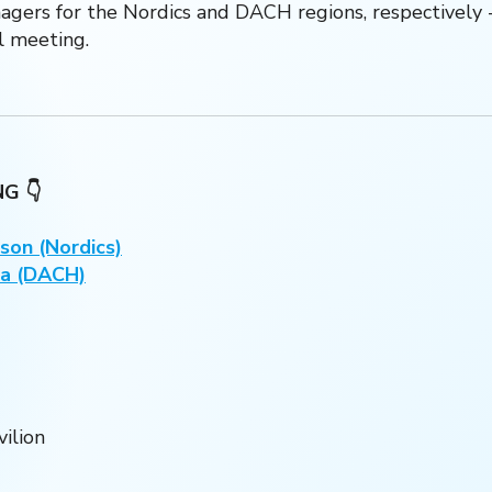
agers for the Nordics and DACH regions, respectively 
l meeting.
G 👇
sson (Nordics)
la (DACH)
ilion