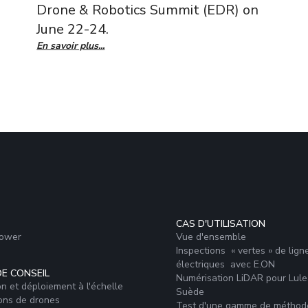
Drone & Robotics Summit (EDR) on
June 22-24.
En savoir plus...
CAS D'UTILISATION
Power
Vue d'ensemble
Inspections « vertes » de lign
électriques avec E.ON
DE CONSEIL
Numérisation LiDAR pour Lule
on et déploiement à l'échelle
Suède
ons de drones
Test d'une gamme de méthod