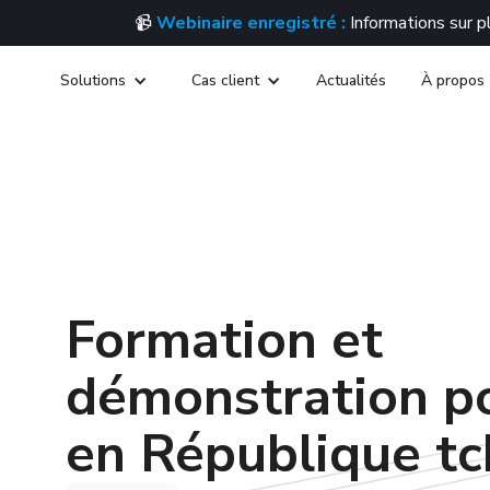
📹
Webinaire enregistré :
Informations sur 
Solutions
Cas client
Actualités
À propos
Formation et
démonstration p
en République t