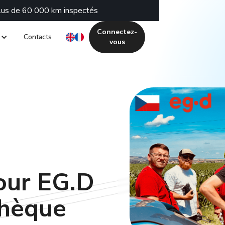
plus de 60 000 km inspectés
Connectez-
Contacts
vous
our EG.D
chèque